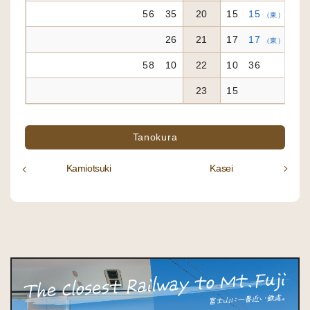
56 35
20
15
15
5
（東）
26
21
17
17
5
（東）
58 10
22
10 36
23
15
Tanokura
Kamiotsuki
Kasei