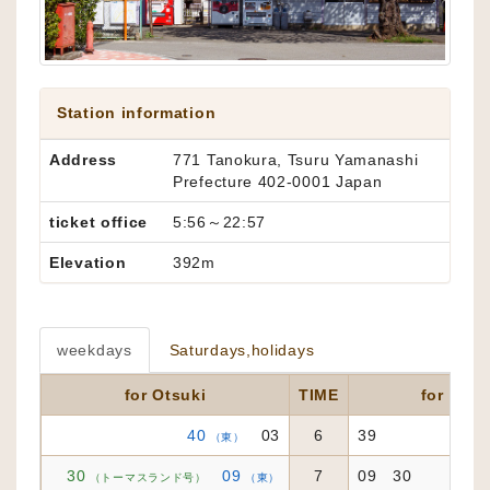
Station information
Address
771 Tanokura, Tsuru Yamanashi
Prefecture 402-0001 Japan
ticket office
5:56～22:57
Elevation
392m
weekdays
Saturdays,holidays
for Otsuki
TIME
for Kaw
40
03
6
39
（東）
30
09
7
09 30
（トーマスランド号）
（東）