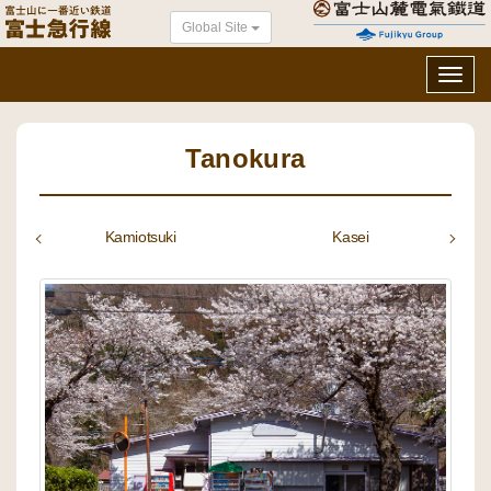
Global Site
Toggl
navig
Tanokura
Kamiotsuki
Kasei