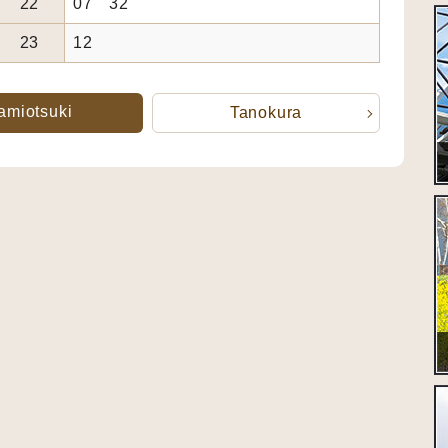
22
07 32
23
12
amiotsuki
Tanokura