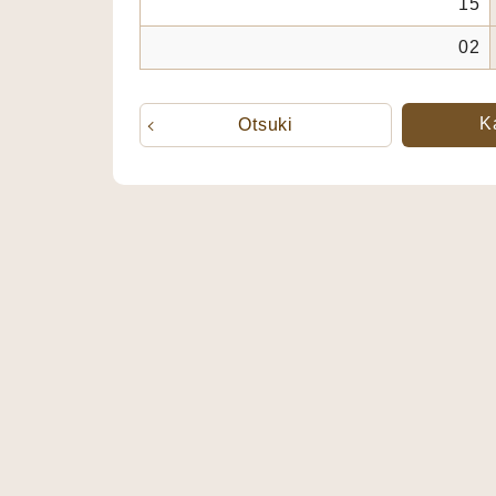
15
02
K
Otsuki