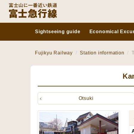
Sightseeing guide
Economical Excur
Fujikyu Railway
Station information
T
Ka
Otsuki