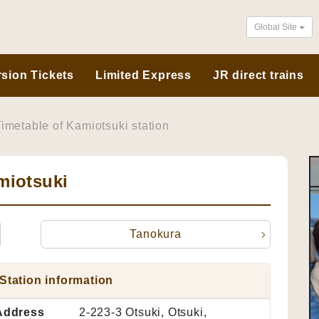
Global Site
sion Tickets
Limited Express
JR direct trains
imetable of Kamiotsuki station
miotsuki
Tanokura
Station information
Address
2-223-3 Otsuki, Otsuki,