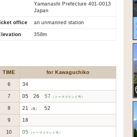
Yamanashi Prefecture 401-0013
Japan
icket office
an unmanned station
Elevation
358m
TIME
for Kawaguchiko
6
34
7
05 26
57
（トーマスランド号）
8
21
52
（高）
9
18
10
05
（トーマスランド号）